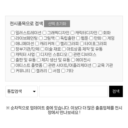
전시품목으로 검색
선택 초기화
일러스트레이션
그래픽디자인
캐릭터디자인
회화
라이브페인팅
그림책
독립출판
웹툰
만화
게임
애니메이션
캐리커쳐
캘리그라피
타이포그라피
정부기관/단체
미술 재료
아트상품 제작 및 유통
캐릭터 사업
디자인 스튜디오
관련 디바이스
출판 및 유통
제지 생산 및 유통
에이전시
아티스트 플랫폼
관련 사이트/어플리케이션
교육 기관
커뮤니티
갤러리
서점
기타
※ 순차적으로 업데이트 중에 있습니다. 이보다 더 많은 출품업체를 전시
장에서 만나보세요 !