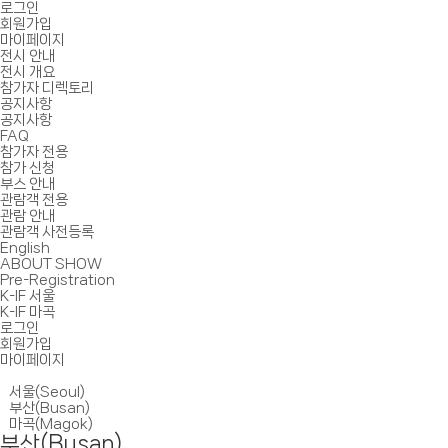
로그인
회원가입
마이페이지
전시 안내
전시 개요
참가자 디렉토리
공지사항
공지사항
FAQ
참가자 전용
참가 신청
부스 안내
관람객 전용
관람 안내
관람객 사전등록
English
ABOUT SHOW
Pre-Registration
K-IF 서울
K-IF 마곡
로그인
회원가입
마이페이지
서울(Seoul)
부산(Busan)
마곡(Magok)
부산(Busan)